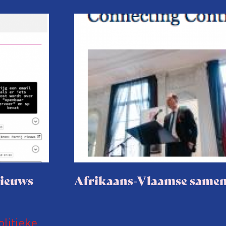
nieuws
Afrikaans-Vlaamse same
olitieke