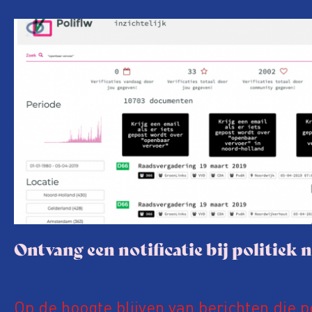
Ontvang een notificatie bij politiek 
Op de hoogte blijven van berichten die p