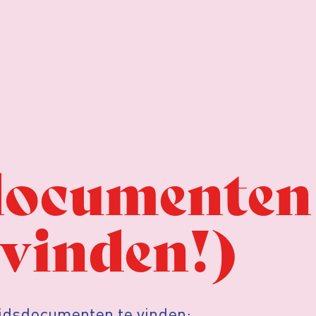
documenten
 vinden!)
idsdocumenten te vinden: