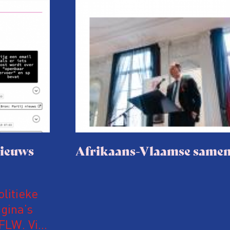
nieuws
Afrikaans-Vlaamse same
olitieke
gina’s
iFLW. Via