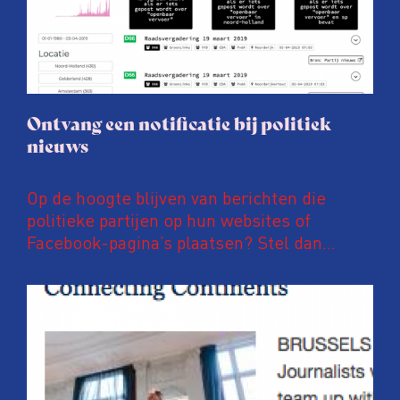
Ontvang een notificatie bij politiek
nieuws
Op de hoogte blijven van berichten die
politieke partijen op hun websites of
Facebook-pagina’s plaatsen? Stel dan
notificaties in op PoliFLW. Via deze website
zijn meer dan 600.000 nieuwsberichten van
meer dan 800 nationale, regionale en lokale
politieke partijen te vinden. Ben je
bijvoorbeeld geïnteresseerd in
energietransitie, hoogbouw of
fietsinfrastructuur? Dan kan je eenvoudig