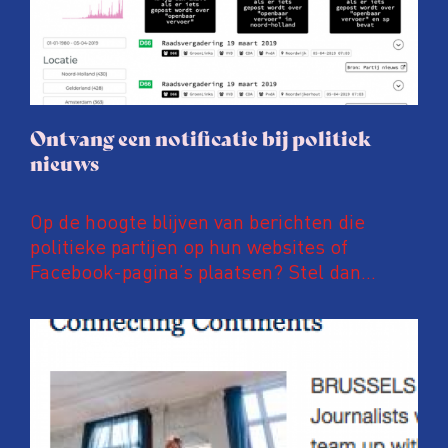
Ontvang een notificatie bij politiek
nieuws
Op de hoogte blijven van berichten die
politieke partijen op hun websites of
Facebook-pagina’s plaatsen? Stel dan
notificaties in op PoliFLW. Via deze website
zijn meer dan 600.000 nieuwsberichten van
meer dan 800 nationale, regionale en lokale
politieke partijen te vinden. Ben je
bijvoorbeeld geïnteresseerd in
energietransitie, hoogbouw of
fietsinfrastructuur? Dan kan je eenvoudig