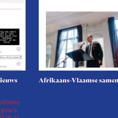
nieuws
Afrikaans-Vlaamse same
olitieke
gina’s
iFLW. Via