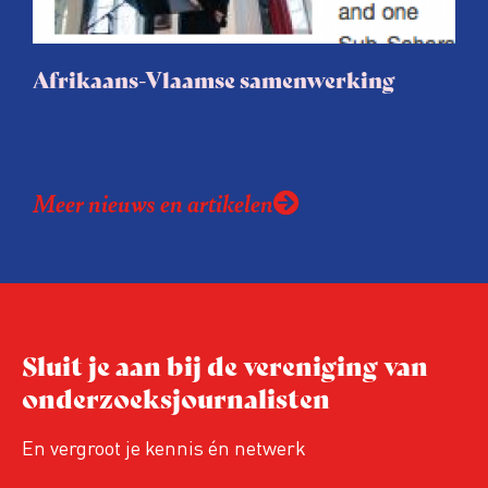
zoekwoorden. Ideaal voor betrokken
bewoners, journalisten en
Afrikaans-Vlaamse samenwerking
belangenbehartigers!
Meer nieuws en artikelen
Sluit je aan bij de vereniging van
onderzoeksjournalisten
En vergroot je kennis én netwerk