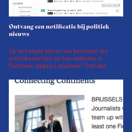
Ontvang een notificatie bij politiek
nieuws
Op de hoogte blijven van berichten die
politieke partijen op hun websites of
Facebook-pagina’s plaatsen? Stel dan
notificaties in op PoliFLW. Via deze website
zijn meer dan 600.000 nieuwsberichten van
meer dan 800 nationale, regionale en lokale
politieke partijen te vinden. Ben je
bijvoorbeeld geïnteresseerd in
energietransitie, hoogbouw of
fietsinfrastructuur? Dan kan je eenvoudig
instellen dat je direct, elk uur of eke zes
uur een e-mail wil ontvangen over deze