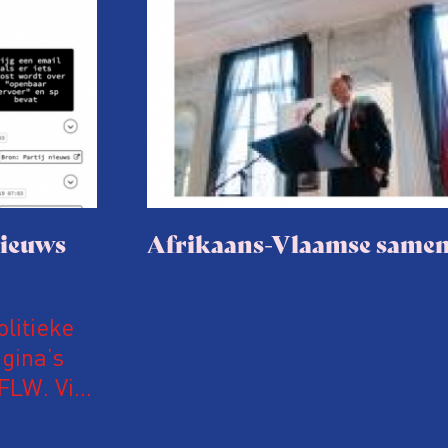
nieuws
Afrikaans-Vlaamse same
olitieke
gina’s
iFLW. Via
nale,