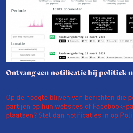
Ontvang een notificatie bij politiek 
Op de hoogte blijven van berichten die p
partijen op hun websites of Facebook-pa
plaatsen? Stel dan notificaties in op Pol
deze website zijn meer dan 600.000
nieuwsberichten van meer dan 800 natio