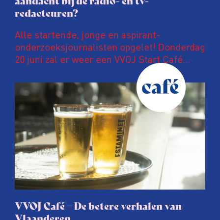
aandacht bij de radio- en tv-
redacteuren?
Alle startende, jonge en aspirant-
onderzoeksjournalisten opgelet! Donderdag
20 juni zal er weer een VVOJ Start Café
plaatsvinden.
VVOJ Café – De betere verhalen van
Vlaanderen