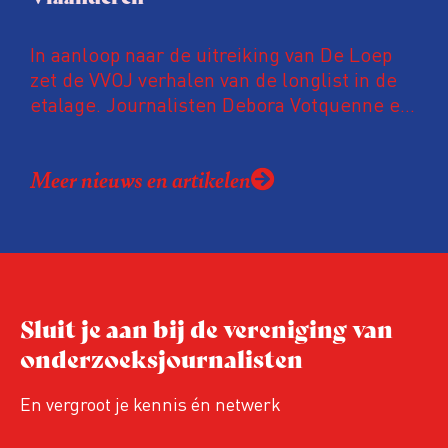
In aanloop naar de uitreiking van De Loep
zet de VVOJ verhalen van de longlist in de
etalage. Journalisten Debora Votquenne en
Karel Degraeve bevragen de collega’s naar
hun onderzoeksmethodes.
Meer nieuws en artikelen
Sluit je aan bij de vereniging van
onderzoeksjournalisten
En vergroot je kennis én netwerk