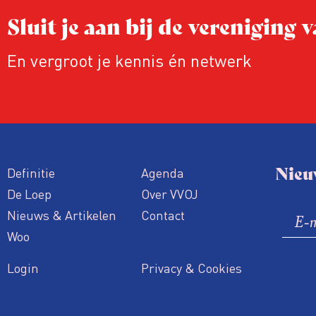
e-mail wil ontvangen over deze zoekwoo
Sluit je aan bij de vereniging
Ideaal voor betrokken bewoners, journal
belangenbehartigers!
En vergroot je kennis én netwerk
Nieu
Definitie
Agenda
De Loep
Over VVOJ
Nieuws & Artikelen
Contact
Woo
Login
Privacy & Cookies