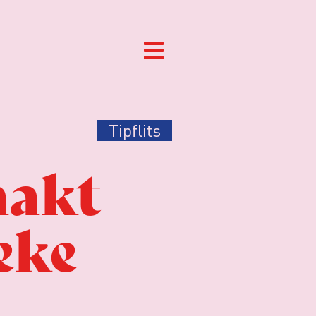
Tipflits
aakt
eke