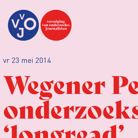
vr 23 mei 2014
Wegener Pe
onderzoeks
‘longread’