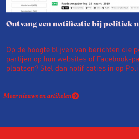
Ontvang een notificatie bij politiek 
Op de hoogte blijven van berichten die p
partijen op hun websites of Facebook-pa
plaatsen? Stel dan notificaties in op Pol
deze website zijn meer dan 600.000
nieuwsberichten van meer dan 800 natio
Meer nieuws en artikelen
regionale en lokale politieke partijen te 
Ben je bijvoorbeeld geïnteresseerd in
energietransitie, hoogbouw of
fietsinfrastructuur? Dan kan je eenvoud
instellen dat je direct, elk uur of eke ze