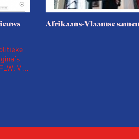
nieuws
Afrikaans-Vlaamse same
olitieke
gina’s
iFLW. Via
nale,
vinden.
ig
s uur een