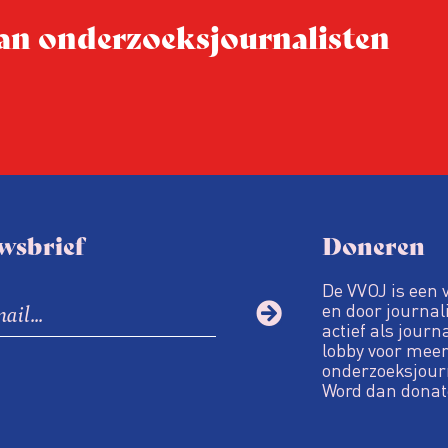
rden.
 van onderzoeksjournalisten
isten en
wsbrief
Doneren
De VVOJ is een 
en door journali
actief als journ
lobby voor meer
onderzoeksjour
Word dan donat