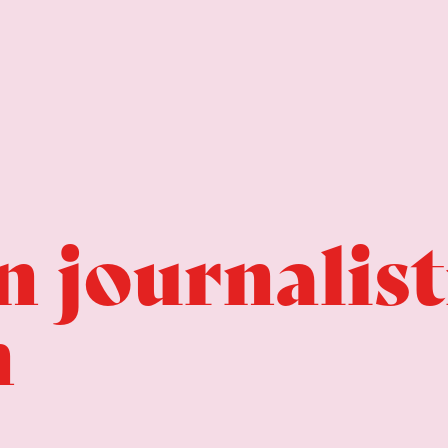
n journalist
n