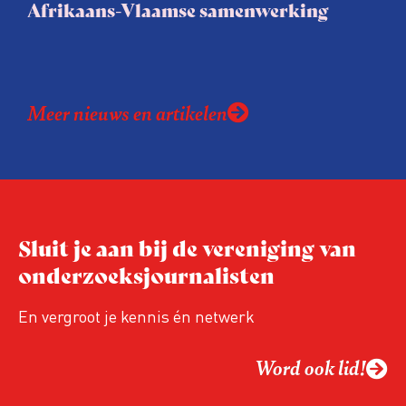
Afrikaans-Vlaamse samenwerking
belangenbehartigers!
Meer nieuws en artikelen
Sluit je aan bij de vereniging van
onderzoeksjournalisten
En vergroot je kennis én netwerk
Word ook lid!