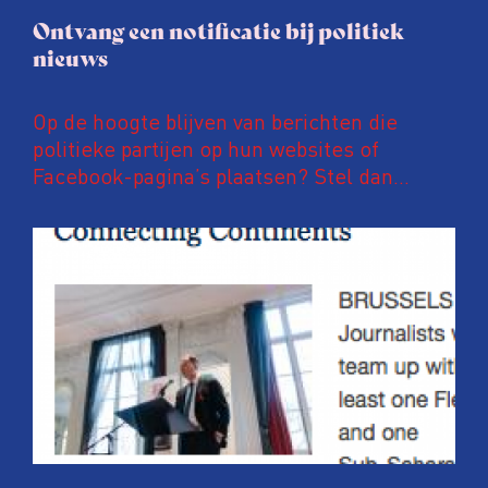
Ontvang een notificatie bij politiek
nieuws
Op de hoogte blijven van berichten die
politieke partijen op hun websites of
Facebook-pagina’s plaatsen? Stel dan
notificaties in op PoliFLW. Via deze website
zijn meer dan 600.000 nieuwsberichten van
meer dan 800 nationale, regionale en lokale
politieke partijen te vinden. Ben je
bijvoorbeeld geïnteresseerd in
energietransitie, hoogbouw of
fietsinfrastructuur? Dan kan je eenvoudig
instellen dat je direct, elk uur of eke zes
uur een e-mail wil ontvangen over deze
zoekwoorden. Ideaal voor betrokken
bewoners, journalisten en