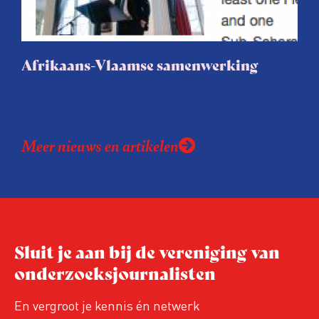
uur een e-mail wil ontvangen over deze
zoekwoorden. Ideaal voor betrokken
bewoners, journalisten en
Afrikaans-Vlaamse samenwerking
belangenbehartigers!
Meer nieuws en artikelen
Sluit je aan bij de vereniging van
onderzoeksjournalisten
En vergroot je kennis én netwerk