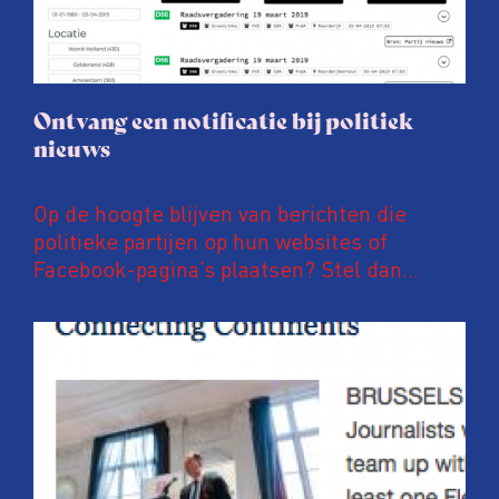
Ontvang een notificatie bij politiek
nieuws
Op de hoogte blijven van berichten die
politieke partijen op hun websites of
Facebook-pagina’s plaatsen? Stel dan
notificaties in op PoliFLW. Via deze website
zijn meer dan 600.000 nieuwsberichten van
meer dan 800 nationale, regionale en lokale
politieke partijen te vinden. Ben je
bijvoorbeeld geïnteresseerd in
energietransitie, hoogbouw of
fietsinfrastructuur? Dan kan je eenvoudig
instellen dat je direct, elk uur of eke zes