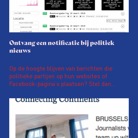
Ontvang een notificatie bij politiek
nieuws
Op de hoogte blijven van berichten die
politieke partijen op hun websites of
Facebook-pagina’s plaatsen? Stel dan
notificaties in op PoliFLW. Via deze website
zijn meer dan 600.000 nieuwsberichten van
meer dan 800 nationale, regionale en lokale
politieke partijen te vinden. Ben je
bijvoorbeeld geïnteresseerd in
energietransitie, hoogbouw of
fietsinfrastructuur? Dan kan je eenvoudig