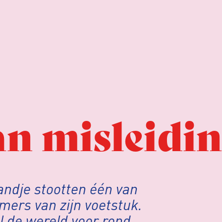
n misleidi
andje stootten één van
ers van zijn voetstuk.
 de wereld voor rond