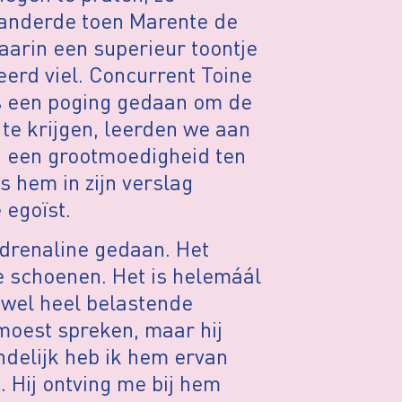
randerde toen Marente de
daarin een superieur toontje
eerd viel. Concurrent Toine
s een poging gedaan om de
 te krijgen, leerden we aan
ij een grootmoedigheid ten
s hem in zijn verslag
 egoïst.
drenaline gedaan. Het
e schoenen. Het is helemáál
 wel heel belastende
 moest spreken, maar hij
ndelijk heb ik hem ervan
. Hij ontving me bij hem