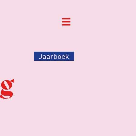
Jaarboek
ng