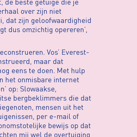
, de beste getuige die je
rhaal over zijn niet
, dat zijn geloofwaardigheid
gt dus omzichtig opereren’,
reconstrueren. Vos’ Everest-
nstrueerd, maar dat
 nog eens te doen. Met hulp
n het onmisbare internet
en’ op: Slowaakse,
itse bergbeklimmers die dat
iegenoten, mensen uit het
uigenissen, per e-mail of
onomstotelijke bewijs op dat
chten mij wel de overtuiging