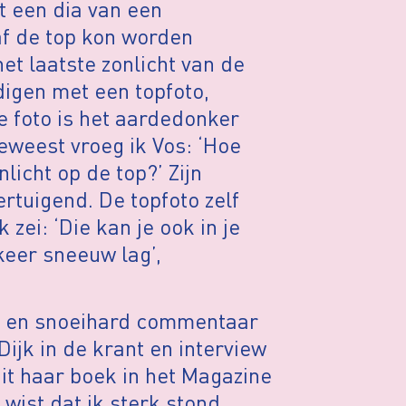
et een dia van een
f de top kon worden
et laatste zonlicht van de
ndigen met een topfoto,
ie foto is het aardedonker
eweest vroeg ik Vos: ‘Hoe
nlicht op de top?’ Zijn
tuigend. De topfoto zelf
 zei: ‘Die kan je ook in je
keer sneeuw lag’,
nd en snoeihard commentaar
ijk in de krant en interview
it haar boek in het Magazine
 wist dat ik sterk stond