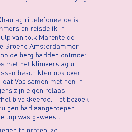
Dhaulagiri telefoneerde ik
mmers en reisde ik in
hulp van tolk Marente de
 De Groene Amsterdammer,
s op de berg hadden ontmoet
s met het klimverslag uit
ussen beschikten ook over
n dat Vos samen met hen in
gens zijn eigen relaas
hel bivakkeerde. Het bezoek
getuigen had aangeroepen
 de top was geweest.
egen te praten, ze