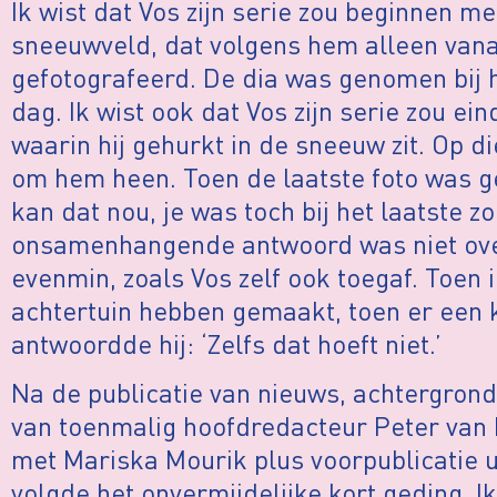
Ik wist dat Vos zijn serie zou beginnen m
sneeuwveld, dat volgens hem alleen vana
gefotografeerd. De dia was genomen bij h
dag. Ik wist ook dat Vos zijn serie zou ei
waarin hij gehurkt in de sneeuw zit. Op d
om hem heen. Toen de laatste foto was g
kan dat nou, je was toch bij het laatste zo
onsamenhangende antwoord was niet over
evenmin, zoals Vos zelf ook toegaf. Toen ik
achtertuin hebben gemaakt, toen er een 
antwoordde hij: ‘Zelfs dat hoeft niet.’
Na de publicatie van nieuws, achtergro
van toenmalig hoofdredacteur Peter van D
met Mariska Mourik plus voorpublicatie u
volgde het onvermijdelijke kort geding. Ik