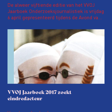
De alweer vijftiende editie van het VVOJ
Jaarboek Onderzoeksjournalistiek is vrijdag
6 april gepresenteerd tijdens de Avond van
de Onderzoeksjournalistiek in Pakhuis de
Zwijger in Amsterdam. In deze
jubileumuitgave een speciaal katern met
kleurenfoto’s waarop ANP-fotografen een
jaar onderzoeksjournalistiek in beeld
brengen.
VVOJ Jaarboek 2017 zoekt
eindredacteur