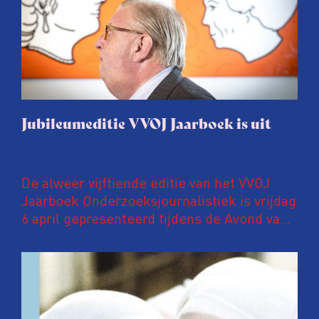
Jubileumeditie VVOJ Jaarboek is uit
De alweer vijftiende editie van het VVOJ
Jaarboek Onderzoeksjournalistiek is vrijdag
6 april gepresenteerd tijdens de Avond van
de Onderzoeksjournalistiek in Pakhuis de
Zwijger in Amsterdam. In deze
jubileumuitgave een speciaal katern met
kleurenfoto’s waarop ANP-fotografen een
jaar onderzoeksjournalistiek in beeld