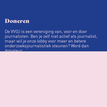
Doneren
De VVOJ is een vereniging van, voor en door
journalisten. Ben je zelf niet actief als journalist,
maar wil je onze lobby voor meer en betere
onderzoeksjournalistiek steunen? Word dan
donateur.
Definitie
De Loep
Nieuws & Artikelen
Woo
Agenda
Over VVOJ
Contact
Login
Privacy & Cookies