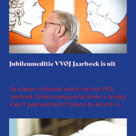
Jubileumeditie VVOJ Jaarboek is uit
De alweer vijftiende editie van het VVOJ
Jaarboek Onderzoeksjournalistiek is vrijdag
6 april gepresenteerd tijdens de Avond van
de Onderzoeksjournalistiek in Pakhuis de
Zwijger in Amsterdam. In deze
jubileumuitgave een speciaal katern met
kleurenfoto’s waarop ANP-fotografen een