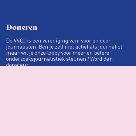
Doneren
De VVOJ is een vereniging van, voor en door
journalisten. Ben je zelf niet actief als journalist,
maar wil je onze lobby voor meer en betere
onderzoeksjournalistiek steunen? Word dan
donateur.
Definitie
De Loep
Nieuws & Artikelen
Woo
Agenda
Over VVOJ
Contact
Login
Privacy & Cookies