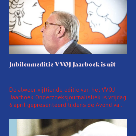
Jubileumeditie VVOJ Jaarboek is uit
De alweer vijftiende editie van het VVOJ
Jaarboek Onderzoeksjournalistiek is vrijdag
6 april gepresenteerd tijdens de Avond van
de Onderzoeksjournalistiek in Pakhuis de
Zwijger in Amsterdam. In deze
jubileumuitgave een speciaal katern met
kleurenfoto’s waarop ANP-fotografen een