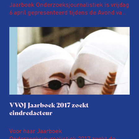
Jaarboek Onderzoeksjournalistiek is vrijdag
6 april gepresenteerd tijdens de Avond van
de Onderzoeksjournalistiek in Pakhuis de
Zwijger in Amsterdam. In deze
jubileumuitgave een speciaal katern met
kleurenfoto’s waarop ANP-fotografen een
jaar onderzoeksjournalistiek in beeld
brengen.
VVOJ Jaarboek 2017 zoekt
eindredacteur
Voor haar Jaarboek
Onderzoeksjournalistiek 2017 zoekt de