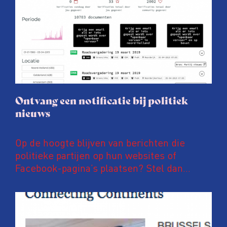
Ontvang een notificatie bij politiek
nieuws
Op de hoogte blijven van berichten die
politieke partijen op hun websites of
Facebook-pagina’s plaatsen? Stel dan
notificaties in op PoliFLW. Via deze website
zijn meer dan 600.000 nieuwsberichten van
meer dan 800 nationale, regionale en lokale
politieke partijen te vinden. Ben je