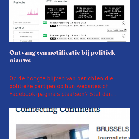
Ontvang een notificatie bij politiek
nieuws
Op de hoogte blijven van berichten die
politieke partijen op hun websites of
Facebook-pagina’s plaatsen? Stel dan
notificaties in op PoliFLW. Via deze website
zijn meer dan 600.000 nieuwsberichten van
meer dan 800 nationale, regionale en lokale
politieke partijen te vinden. Ben je
bijvoorbeeld geïnteresseerd in