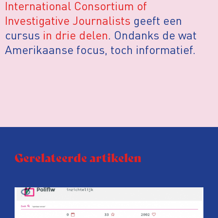
International Consortium of
Investigative Journalists
geeft een
cursus
in
drie
delen
. Ondanks de wat
Amerikaanse focus, toch informatief.
Gerelateerde artikelen