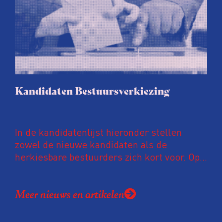
Kandidaten Bestuursverkiezing
In de kandidatenlijst hieronder stellen
zowel de nieuwe kandidaten als de
herkiesbare bestuurders zich kort voor. Op
basis van deze informatie kunnen leden
tussen 5 en 15 mei digitaal hun stem
Meer nieuws en artikelen
uitbrengen. De uitslag wordt
bekendgemaakt op de Algemene
Ledenvergadering van 26 mei.