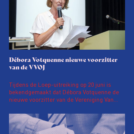
Débora Votquenne nieuwe voorzitter
van de VVOJ
Tijdens de Loep-uitreiking op 20 juni is
bekendgemaakt dat Débora Votquenne de
nieuwe voorzitter van de Vereniging Van
Onderzoeksjournalisten is. Zij volgt Evert
de Vos op, die 10 jaar lang de
voorzittershamer hanteerde.