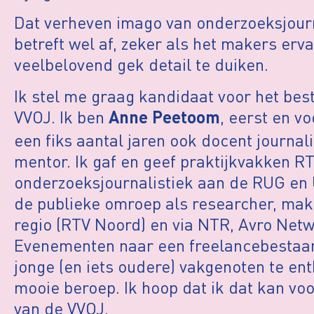
Dat verheven imago van onderzoeksjourn
betreft wel af, zeker als het makers er
veelbelovend gek detail te duiken.
Ik stel me graag kandidaat voor het be
VVOJ. Ik ben
, eerst en vo
Anne Peetoom
een fiks aantal jaren ook docent journali
mentor. Ik gaf en geef praktijkvakken R
onderzoeksjournalistiek aan de RUG en U
de publieke omroep als researcher, maker
regio (RTV Noord) en via NTR, Avro Net
Evenementen naar een freelancebestaan.
jonge (en iets oudere) vakgenoten te e
mooie beroep. Ik hoop dat ik dat kan vo
van de VVOJ.