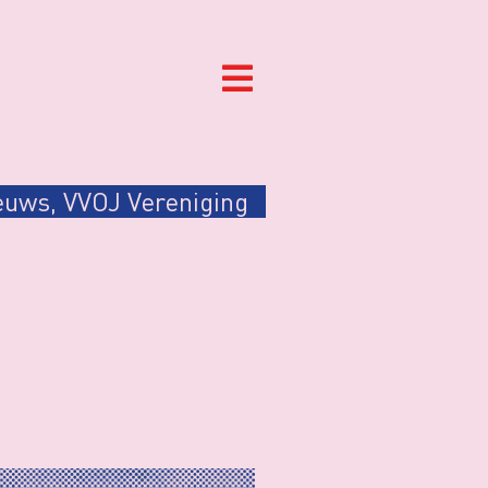
euws
,
VVOJ Vereniging