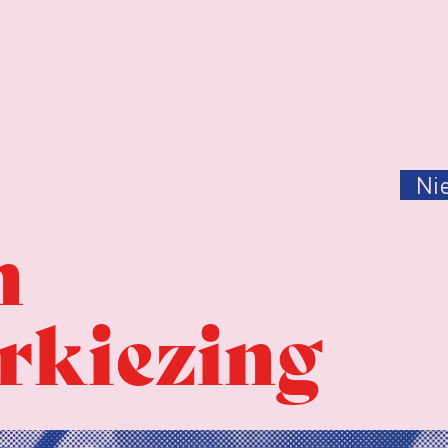
Ni
n
rkiezing