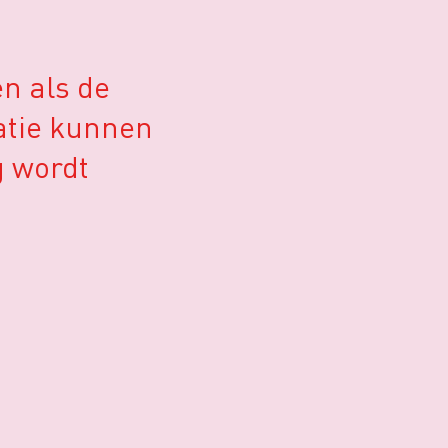
en als de
matie kunnen
g wordt