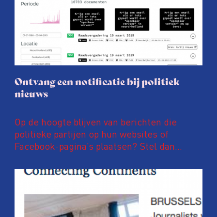
Ontvang een notificatie bij politiek
nieuws
Op de hoogte blijven van berichten die
politieke partijen op hun websites of
Facebook-pagina’s plaatsen? Stel dan
notificaties in op PoliFLW. Via deze website
zijn meer dan 600.000 nieuwsberichten van
meer dan 800 nationale, regionale en lokale
politieke partijen te vinden. Ben je
bijvoorbeeld geïnteresseerd in