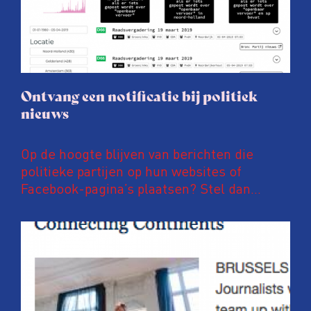
Ontvang een notificatie bij politiek
nieuws
Op de hoogte blijven van berichten die
politieke partijen op hun websites of
Facebook-pagina’s plaatsen? Stel dan
notificaties in op PoliFLW. Via deze website
zijn meer dan 600.000 nieuwsberichten van
meer dan 800 nationale, regionale en lokale
politieke partijen te vinden. Ben je
bijvoorbeeld geïnteresseerd in
energietransitie, hoogbouw of
fietsinfrastructuur? Dan kan je eenvoudig