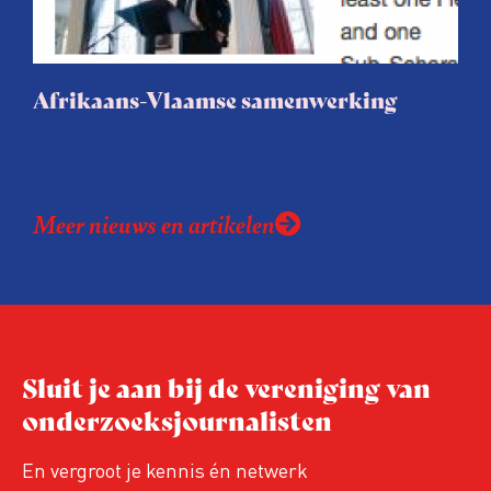
uur een e-mail wil ontvangen over deze
zoekwoorden. Ideaal voor betrokken
bewoners, journalisten en
Afrikaans-Vlaamse samenwerking
belangenbehartigers!
Meer nieuws en artikelen
Sluit je aan bij de vereniging van
onderzoeksjournalisten
En vergroot je kennis én netwerk