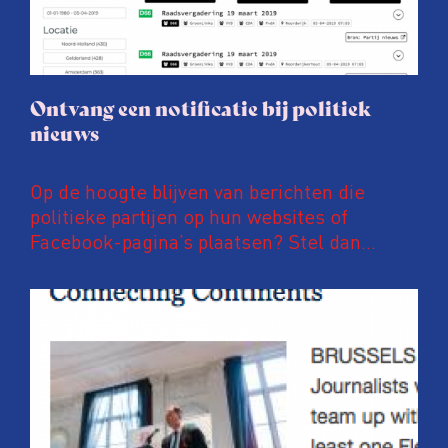
Ontvang een notificatie bij politiek
nieuws
Op de hoogte blijven van berichten die
politieke partijen op hun websites of
Facebook-pagina’s plaatsen? Stel dan
notificaties in op PoliFLW. Via deze website
zijn meer dan 600.000 nieuwsberichten van
meer dan 800 nationale, regionale en lokale
politieke partijen te vinden. Ben je
bijvoorbeeld geïnteresseerd in
energietransitie, hoogbouw of
fietsinfrastructuur? Dan kan je eenvoudig
instellen dat je direct, elk uur of eke zes