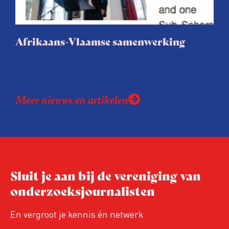
uur een e-mail wil ontvangen over deze
zoekwoorden. Ideaal voor betrokken
bewoners, journalisten en
Afrikaans-Vlaamse samenwerking
belangenbehartigers!
Meer nieuws en artikelen
Sluit je aan bij de vereniging van
onderzoeksjournalisten
En vergroot je kennis én netwerk