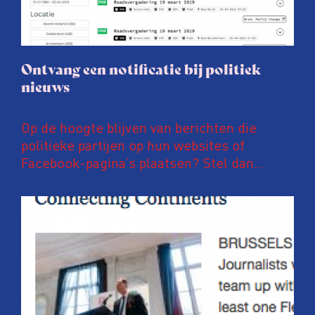
Ontvang een notificatie bij politiek
nieuws
Op de hoogte blijven van berichten die
politieke partijen op hun websites of
Facebook-pagina’s plaatsen? Stel dan
notificaties in op PoliFLW. Via deze website
zijn meer dan 600.000 nieuwsberichten van
meer dan 800 nationale, regionale en lokale
politieke partijen te vinden. Ben je
bijvoorbeeld geïnteresseerd in
energietransitie, hoogbouw of
fietsinfrastructuur? Dan kan je eenvoudig
instellen dat je direct, elk uur of eke zes