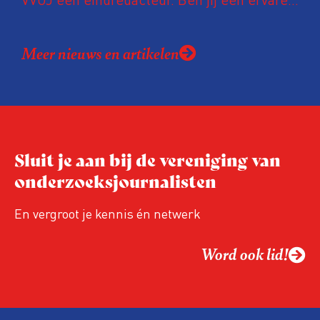
bladenmaker? Heb je een scherpe
eindredactionele blik? Ben je lid van de
Meer nieuws en artikelen
VVOJ en beschik je over de talenten die
nodig zijn om een enthousiaste vrijwillige
redactie te begeleiden? Lees dan vooral
verder.
Sluit je aan bij de vereniging van
onderzoeksjournalisten
En vergroot je kennis én netwerk
Word ook lid!