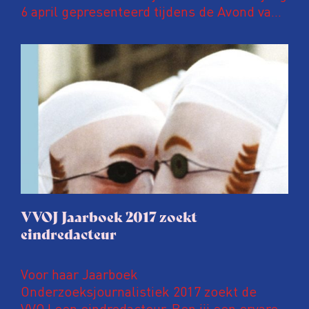
6 april gepresenteerd tijdens de Avond van
de Onderzoeksjournalistiek in Pakhuis de
Zwijger in Amsterdam. In deze
jubileumuitgave een speciaal katern met
kleurenfoto’s waarop ANP-fotografen een
jaar onderzoeksjournalistiek in beeld
brengen.
VVOJ Jaarboek 2017 zoekt
eindredacteur
Voor haar Jaarboek
Onderzoeksjournalistiek 2017 zoekt de
VVOJ een eindredacteur. Ben jij een ervaren