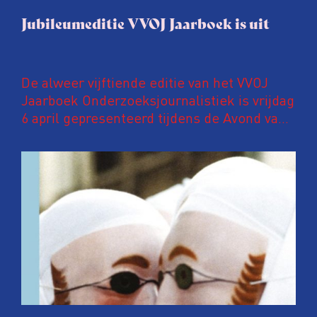
Jubileumeditie VVOJ Jaarboek is uit
De alweer vijftiende editie van het VVOJ
Jaarboek Onderzoeksjournalistiek is vrijdag
6 april gepresenteerd tijdens de Avond van
de Onderzoeksjournalistiek in Pakhuis de
Zwijger in Amsterdam. In deze
jubileumuitgave een speciaal katern met
kleurenfoto’s waarop ANP-fotografen een
jaar onderzoeksjournalistiek in beeld
brengen.