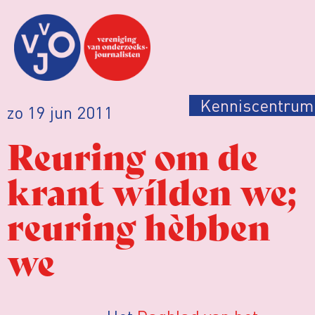
Kenniscentrum
zo 19 jun 2011
Reuring om de
krant wílden we;
reuring hèbben
we