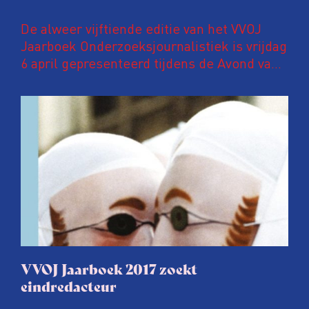
De alweer vijftiende editie van het VVOJ
Jaarboek Onderzoeksjournalistiek is vrijdag
6 april gepresenteerd tijdens de Avond van
de Onderzoeksjournalistiek in Pakhuis de
Zwijger in Amsterdam. In deze
jubileumuitgave een speciaal katern met
kleurenfoto’s waarop ANP-fotografen een
jaar onderzoeksjournalistiek in beeld
brengen.
VVOJ Jaarboek 2017 zoekt
eindredacteur