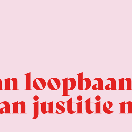
an loopbaa
an justitie n