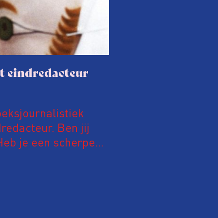
t eindredacteur
eksjournalistiek
redacteur. Ben jij
eb je een scherpe
e lid van de VVOJ en
die nodig zijn om een
actie te begeleiden?