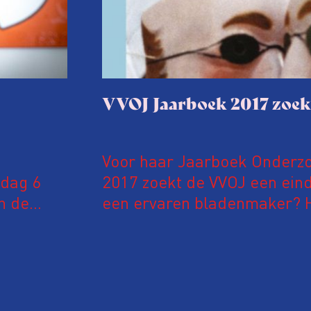
VVOJ Jaarboek 2017 zoek
Voor haar Jaarboek Onderzo
jdag 6
2017 zoekt de VVOJ een eind
n de
een ervaren bladenmaker? H
wijger in
eindredactionele blik? Ben j
beschik je over de talenten 
otografen
enthousiaste vrijwillige red
ld
Lees dan vooral verder.