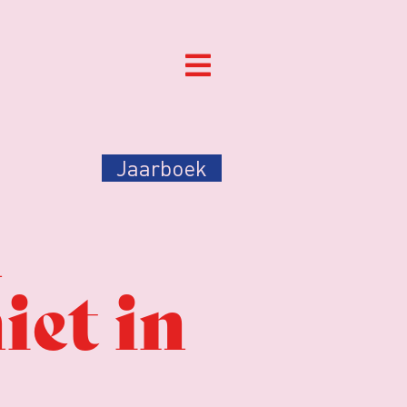
Jaarboek
n
iet in