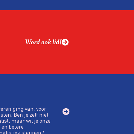
Word ook lid!
vereniging van, voor
sten. Ben je zelf niet
alist, maar wil je onze
 en betere
nalistiek steunen?