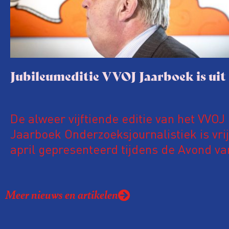
Jubileumeditie VVOJ Jaarboek is uit
De alweer vijftiende editie van het VVOJ
Jaarboek Onderzoeksjournalistiek is vri
april gepresenteerd tijdens de Avond va
Onderzoeksjournalistiek in Pakhuis de Z
Amsterdam. In deze jubileumuitgave een speciaal
Meer nieuws en artikelen
katern met kleurenfoto’s waarop ANP-f
een jaar onderzoeksjournalistiek in bee
brengen.