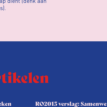
ap dient (denk aan
s).
rtikelen
ieken
RO2015 verslag: Samenwer