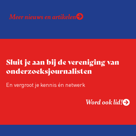
bladenmaker? Heb je een scherpe
eindredactionele blik? Ben je lid van de
Meer nieuws en artikelen
VVOJ en beschik je over de talenten die
nodig zijn om een enthousiaste vrijwillige
redactie te begeleiden? Lees dan vooral
verder.
Sluit je aan bij de vereniging van
onderzoeksjournalisten
En vergroot je kennis én netwerk
Word ook lid!