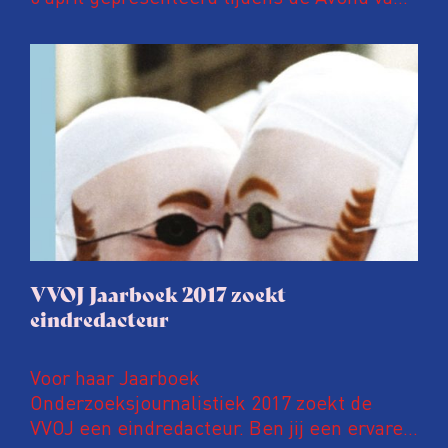
de Onderzoeksjournalistiek in Pakhuis de
Zwijger in Amsterdam. In deze
jubileumuitgave een speciaal katern met
kleurenfoto’s waarop ANP-fotografen een
jaar onderzoeksjournalistiek in beeld
brengen.
VVOJ Jaarboek 2017 zoekt
eindredacteur
Voor haar Jaarboek
Onderzoeksjournalistiek 2017 zoekt de
VVOJ een eindredacteur. Ben jij een ervaren