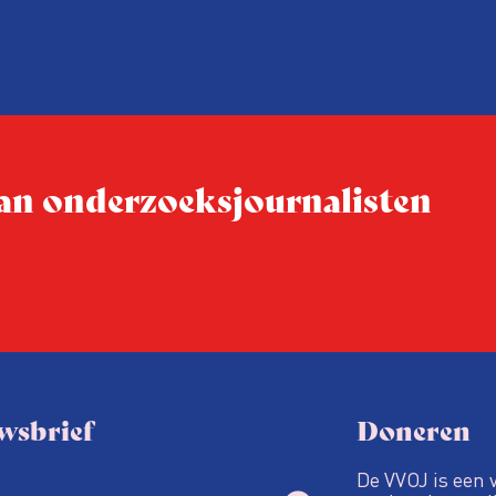
otografen
enthousiaste vrijwillige red
ld
Lees dan vooral verder.
 van onderzoeksjournalisten
wsbrief
Doneren
De VVOJ is een 