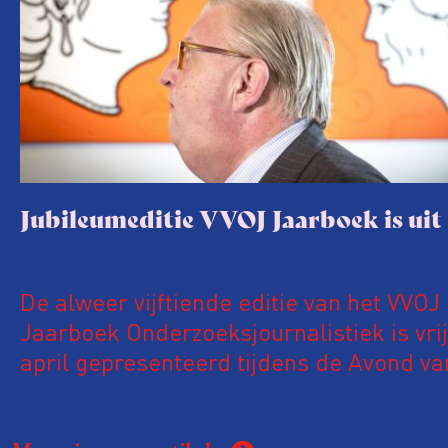
Jubileumeditie VVOJ Jaarboek is uit
De alweer vijftiende editie van het VVOJ
Jaarboek Onderzoeksjournalistiek is vri
april gepresenteerd tijdens de Avond va
Onderzoeksjournalistiek in Pakhuis de Z
Amsterdam. In deze jubileumuitgave een speciaal