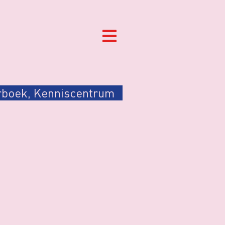
rboek
,
Kenniscentrum