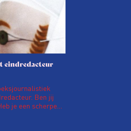
t eindredacteur
eksjournalistiek
redacteur. Ben jij
eb je een scherpe
e lid van de VVOJ en
die nodig zijn om een