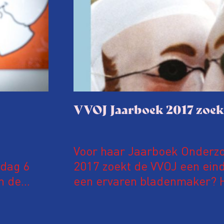
VVOJ Jaarboek 2017 zoek
Voor haar Jaarboek Onderzo
jdag 6
2017 zoekt de VVOJ een eind
n de
een ervaren bladenmaker? H
wijger in
eindredactionele blik? Ben j
beschik je over de talenten 