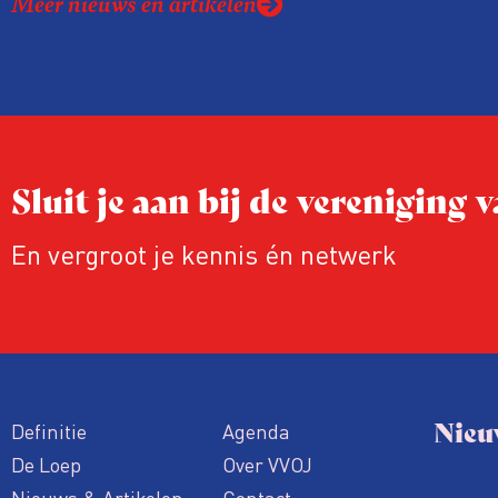
Meer nieuws en artikelen
katern met kleurenfoto’s waarop ANP-f
een jaar onderzoeksjournalistiek in bee
brengen.
Sluit je aan bij de vereniging
En vergroot je kennis én netwerk
Nieu
Definitie
Agenda
De Loep
Over VVOJ
Nieuws & Artikelen
Contact