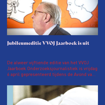
Jubileumeditie VVOJ Jaarboek is uit
De alweer vijftiende editie van het VVOJ
Jaarboek Onderzoeksjournalistiek is vrijdag
6 april gepresenteerd tijdens de Avond van
de Onderzoeksjournalistiek in Pakhuis de
Zwijger in Amsterdam. In deze
jubileumuitgave een speciaal katern met
kleurenfoto’s waarop ANP-fotografen een
jaar onderzoeksjournalistiek in beeld