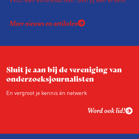
bladenmaker? Heb je een scherpe
eindredactionele blik? Ben je lid van de
Meer nieuws en artikelen
VVOJ en beschik je over de talenten die
nodig zijn om een enthousiaste vrijwillige
redactie te begeleiden? Lees dan vooral
verder.
Sluit je aan bij de vereniging van
onderzoeksjournalisten
En vergroot je kennis én netwerk
Word ook lid!