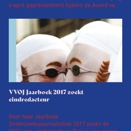
6 april gepresenteerd tijdens de Avond van
de Onderzoeksjournalistiek in Pakhuis de
Zwijger in Amsterdam. In deze
jubileumuitgave een speciaal katern met
kleurenfoto’s waarop ANP-fotografen een
jaar onderzoeksjournalistiek in beeld
brengen.
VVOJ Jaarboek 2017 zoekt
eindredacteur
Voor haar Jaarboek
Onderzoeksjournalistiek 2017 zoekt de
VVOJ een eindredacteur. Ben jij een ervaren