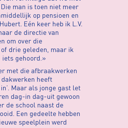
 Die man is toen niet meer
onmiddellijk op pensioen en
ubert. Eén keer heb ik L.V.
aar de directie van
en om over die
 of drie geleden, maar ik
 iets gehoord.»
 er met die afbraakwerken
jd dakwerken heeft
in’. Maar als jonge gast let
deren dag-in dag-uit gewoon
er de school naast de
gooid. Een gedeelte hebben
nieuwe speelplein werd