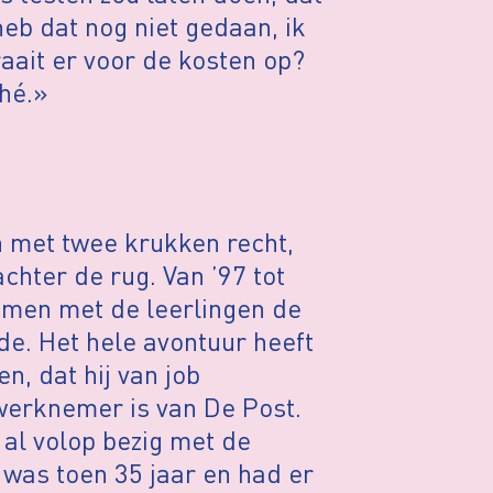
heb dat nog niet gedaan, ik
raait er voor de kosten op?
 hé.»
ich met twee krukken recht,
chter de rug. Van ’97 tot
samen met de leerlingen de
de. Het hele avontuur heeft
n, dat hij van job
werknemer is van De Post.
al volop bezig met de
k was toen 35 jaar en had er