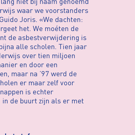
 lang niet bij naam genoemd
erwijs waar we voorstanders
 Guido Joris. «We dachten:
vergeet het. We moéten de
nt de asbestverwijdering is
jna alle scholen. Tien jaar
rwijs over tien miljoen
manier en door een
ren, maar na ’97 werd de
olen er maar zelf voor
knappen is echter
in de buurt zijn als er met