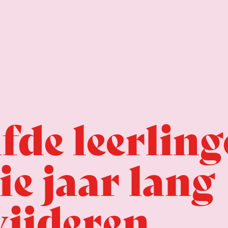
de leerling
e jaar lang
wijderen