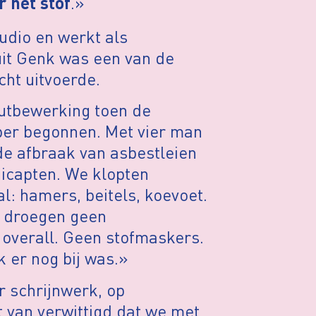
.»
 het stof
tudio en werkt als
it Genk was een van de
cht uitvoerde.
outbewerking toen de
er begonnen. Met vier man
de afbraak van asbestleien
icapten. We klopten
: hamers, beitels, koevoet.
We droegen geen
overall. Geen stofmaskers.
k er nog bij was.»
r schrijnwerk, op
it van verwittigd dat we met