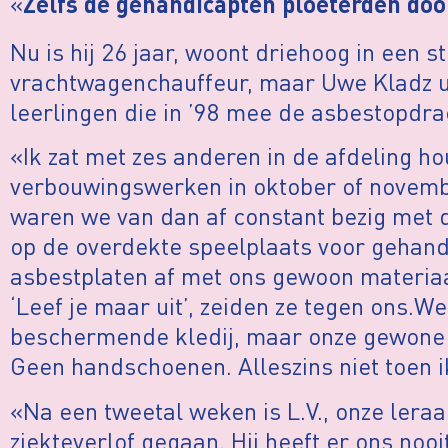
«
Zelfs de gehandicapten ploeterden door
Nu is hij 26 jaar, woont driehoog in een s
vrachtwagenchauffeur, maar Uwe Kladz u
leerlingen die in ’98 mee de asbestopdra
«Ik zat met zes anderen in de afdeling h
verbouwingswerken in oktober of novemb
waren we van dan af constant bezig met 
op de overdekte speelplaats voor gehand
asbestplaten af met ons gewoon materiaal
‘Leef je maar uit’, zeiden ze tegen ons.
beschermende kledij, maar onze gewone 
Geen handschoenen. Alleszins niet toen i
«Na een tweetal weken is L.V., onze leraa
ziekteverlof gegaan. Hij heeft er ons noo