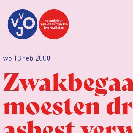
wo 13 feb 2008
Zwakbegaaf
moesten dri
asbest ver