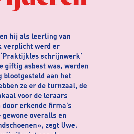
n hij als leerling van
 verplicht werd er
‘Praktijkles schrijnwerk’
oe giftig asbest was, werden
g blootgesteld aan het
ebben ze er de turnzaal, de
okaal voor de leraars
n door erkende firma’s
 gewone overalls en
ndschoenen», zegt Uwe.