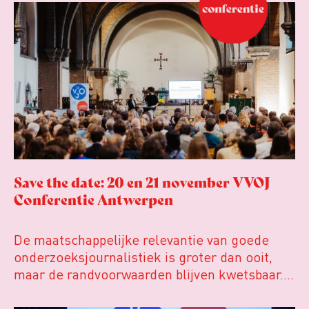
Coen uit zijn zorgen over de relatie tussen de
macht, de pers en het publiek aan de hand van
drie punten:
Niet de maker, maar de ontvanger
verandert op dit moment
Hoe blijft Onderzoeksjournalistiek relevant
in tijden van nieuwe verzuiling?
Hoe moet de journalistiek omgaan met een
steeds onverschilligere macht?
Save the date: 20 en 21 november VVOJ
Conferentie Antwerpen
De maatschappelijke relevantie van goede
onderzoeksjournalistiek is groter dan ooit,
maar de randvoorwaarden blijven kwetsbaar.
Tijdens de komende VVOJ Conferentie duiken
we in De ongemakkelijke werkelijkheid: een