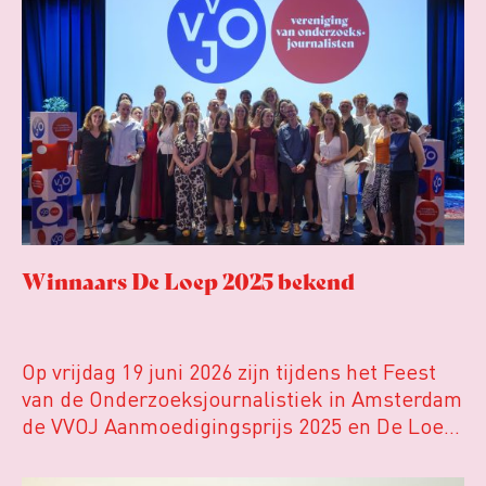
eerlijke en urgente blik op de staat van ons
vak.
Winnaars De Loep 2025 bekend
Op vrijdag 19 juni 2026 zijn tijdens het Feest
van de Onderzoeksjournalistiek in Amsterdam
de VVOJ Aanmoedigingsprijs 2025 en De Loep
2025 uitgereikt. Met deze prijzen viert de
Vereniging van Onderzoeksjournalisten (VVOJ)