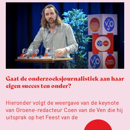
maken met juridische dreiging of een
juridische procedure rond het eigen werk.
Dat kost journalisten tijd, ook ervaren zij
stress en soms worden publicaties
aangepast of gaat de hele publicatie zelfs
niet door.
Gaat de onderzoeksjournalistiek aan haar
eigen succes ten onder?
Hieronder volgt de weergave van de keynote
van Groene-redacteur Coen van de Ven die hij
uitsprak op het Feest van de
Onderzoeksjournalistiek op 19 juni 2026.