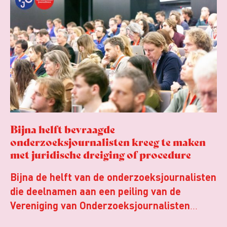
Bijna helft bevraagde
onderzoeksjournalisten kreeg te maken
met juridische dreiging of procedure
Bijna de helft van de onderzoeksjournalisten
die deelnamen aan een peiling van de
Vereniging van Onderzoeksjournalisten
(VVOJ) kreeg de afgelopen twee jaar te