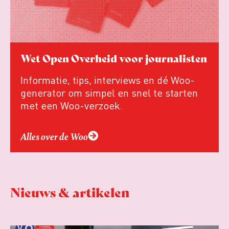
Wet Open Overheid voor journalisten
Informatie, tips, interviews en dé Woo-
generator om simpel en snel te starten
met een Woo-verzoek.
Alles over de Woo
Nieuws & artikelen