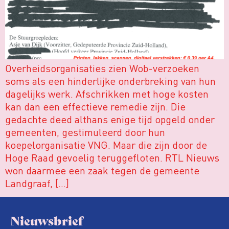
Overheidsorganisaties zien Wob-verzoeken
soms als een hinderlijke onderbreking van hun
dagelijks werk. Afschrikken met hoge kosten
kan dan een effectieve remedie zijn. Die
gedachte deed althans enige tijd opgeld onder
gemeenten, gestimuleerd door hun
koepelorganisatie VNG. Maar die zijn door de
Hoge Raad gevoelig teruggefloten. RTL Nieuws
won daarmee een zaak tegen de gemeente
Landgraaf, […]
Nieuwsbrief