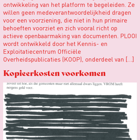
ontwikkeling van het platform te begeleiden. Ze
willen geen medeverantwoordelijkheid dragen
voor een voorziening, die niet in hun primaire
behoeften voorziet en zich vooral richt op
actieve openbaarmaking van documenten. PLOOI
wordt ontwikkeld door het Kennis- en
Exploitatiecentrum Officiële
Overheidspublicaties (KOOP), onderdeel van […]
Kopieerkosten voorkomen