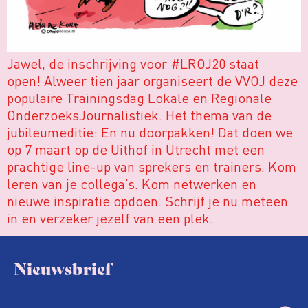
Jawel, de inschrijving voor #LROJ20 staat
open! Alweer tien jaar organiseert de VVOJ deze
populaire Trainingsdag Lokale en Regionale
OnderzoeksJournalistiek. Het thema van de
jubileumeditie: En nu doorpakken! Dat doen we
op 7 maart op de Uithof in Utrecht met een
prachtige line-up van sprekers en trainers. Kom
leren van je collega’s. Kom netwerken en
nieuwe inspiratie opdoen. Schrijf je nu meteen
in en verzeker jezelf van een plek.
Nieuwsbrief