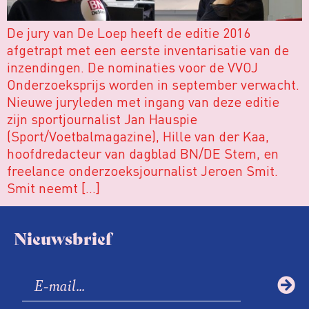
De jury van De Loep heeft de editie 2016
afgetrapt met een eerste inventarisatie van de
inzendingen. De nominaties voor de VVOJ
Onderzoeksprijs worden in september verwacht.
Nieuwe juryleden met ingang van deze editie
zijn sportjournalist Jan Hauspie
(Sport/Voetbalmagazine), Hille van der Kaa,
hoofdredacteur van dagblad BN/DE Stem, en
freelance onderzoeksjournalist Jeroen Smit.
Smit neemt […]
Nieuwsbrief