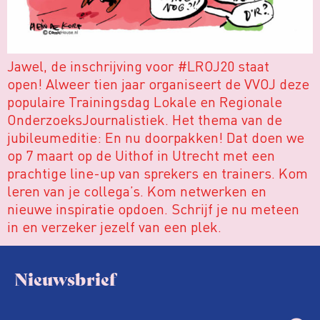
Jawel, de inschrijving voor #LROJ20 staat
open! Alweer tien jaar organiseert de VVOJ deze
populaire Trainingsdag Lokale en Regionale
OnderzoeksJournalistiek. Het thema van de
jubileumeditie: En nu doorpakken! Dat doen we
op 7 maart op de Uithof in Utrecht met een
prachtige line-up van sprekers en trainers. Kom
leren van je collega’s. Kom netwerken en
nieuwe inspiratie opdoen. Schrijf je nu meteen
in en verzeker jezelf van een plek.
Nieuwsbrief