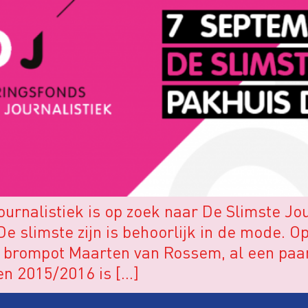
urnalistiek is op zoek naar De Slimste Jo
e slimste zijn is behoorlijk in de mode. Op 
e brompot Maarten van Rossem, al een paar
en 2015/2016 is […]