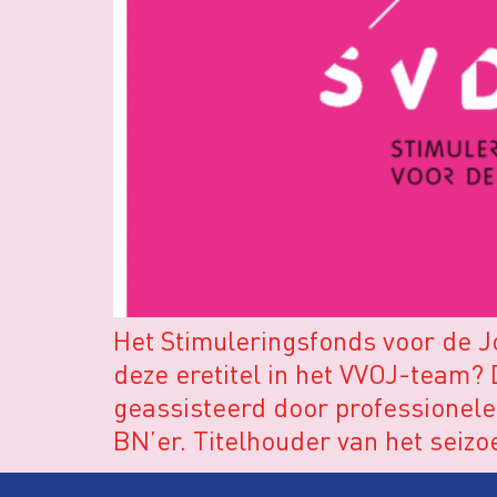
Het Stimuleringsfonds voor de Jo
deze eretitel in het VVOJ-team? D
geassisteerd door professionel
BN’er. Titelhouder van het seizo