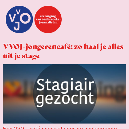
VVOJ-jongerencafé: zo haal je alles
uit je stage
Een VVOJ-café speciaal voor de aankomende