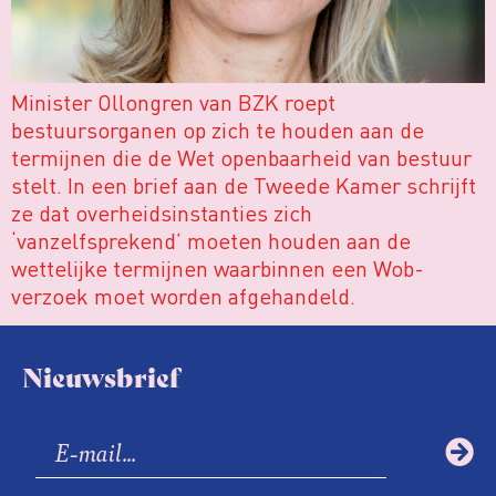
Minister Ollongren van BZK roept
bestuursorganen op zich te houden aan de
termijnen die de Wet openbaarheid van bestuur
stelt. In een brief aan de Tweede Kamer schrijft
ze dat overheidsinstanties zich
‘vanzelfsprekend’ moeten houden aan de
wettelijke termijnen waarbinnen een Wob-
verzoek moet worden afgehandeld.
Nieuwsbrief