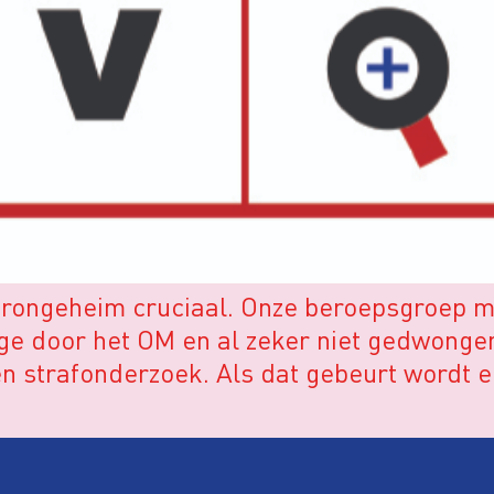
 brongeheim cruciaal. Onze beroepsgroep 
e door het OM en al zeker niet gedwongen
en strafonderzoek. Als dat gebeurt wordt e