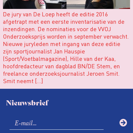
De jury van De Loep heeft de editie 2016
afgetrapt met een eerste inventarisatie van de
inzendingen. De nominaties voor de VVOJ
Onderzoeksprijs worden in september verwacht.
Nieuwe juryleden met ingang van deze editie
zijn sportjournalist Jan Hauspie
(Sport/Voetbalmagazine), Hille van der Kaa,
hoofdredacteur van dagblad BN/DE Stem, en
freelance onderzoeksjournalist Jeroen Smit.
Smit neemt […]
Nieuwsbrief