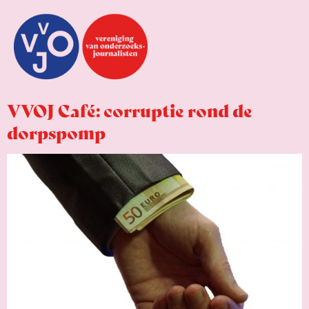
VVOJ Café: corruptie rond de
dorpspomp